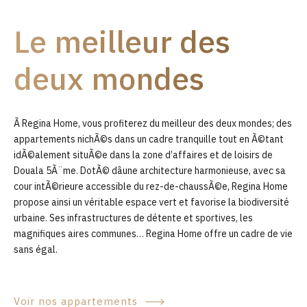
9
Le meilleur des
0
deux mondes
Ã Regina Home, vous profiterez du meilleur des deux mondes; des
appartements nichÃ©s dans un cadre tranquille tout en Ã©tant
idÃ©alement situÃ©e dans la zone d’affaires et de loisirs de
Douala 5Ã¨me. DotÃ© dâune architecture harmonieuse, avec sa
cour intÃ©rieure accessible du rez-de-chaussÃ©e, Regina Home
propose ainsi un véritable espace vert et favorise la biodiversité
urbaine. Ses infrastructures de détente et sportives, les
magnifiques aires communes… Regina Home offre un cadre de vie
sans égal.
Voir nos appartements