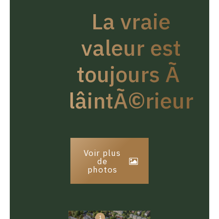
La vraie
valeur est
toujours Ã
lâintÃ©rieur
Voir plus
de
photos
1