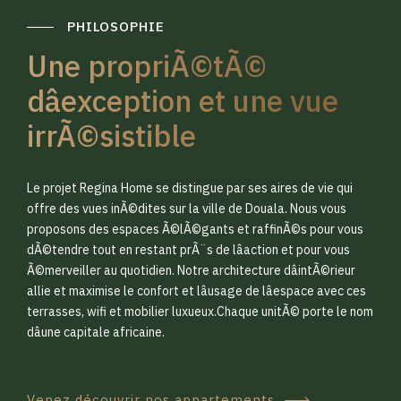
PHILOSOPHIE
Une propriÃ©tÃ©
dâexception et une vue
irrÃ©sistible
0
0
Le projet Regina Home se distingue par ses aires de vie qui
1
1
offre des vues inÃ©dites sur la ville de Douala. Nous vous
proposons des espaces Ã©lÃ©gants et raffinÃ©s pour vous
dÃ©tendre tout en restant prÃ¨s de lâaction et pour vous
2
2
Ã©merveiller au quotidien. Notre architecture dâintÃ©rieur
allie et maximise le confort et lâusage de lâespace avec ces
terrasses, wifi et mobilier luxueux.Chaque unitÃ© porte le nom
3
3
dâune capitale africaine.
Venez découvrir nos appartements