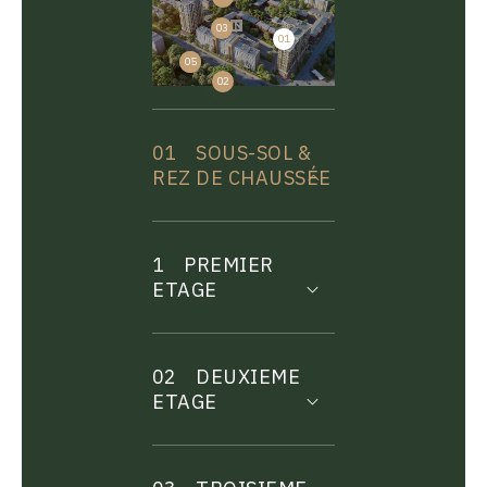
03
01
04
05
02
01
SOUS-SOL &
REZ DE CHAUSSÉE
1
PREMIER
ETAGE
02
DEUXIEME
ETAGE