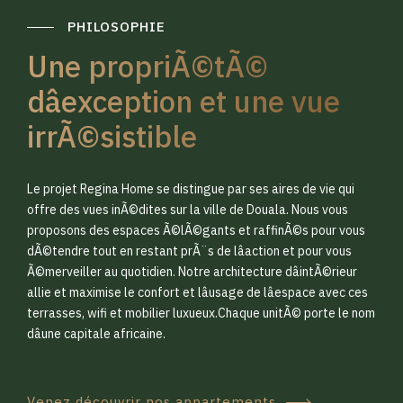
PHILOSOPHIE
Une propriÃ©tÃ©
dâexception et une vue
irrÃ©sistible
0
0
Le projet Regina Home se distingue par ses aires de vie qui
1
1
offre des vues inÃ©dites sur la ville de Douala. Nous vous
proposons des espaces Ã©lÃ©gants et raffinÃ©s pour vous
dÃ©tendre tout en restant prÃ¨s de lâaction et pour vous
2
2
Ã©merveiller au quotidien. Notre architecture dâintÃ©rieur
allie et maximise le confort et lâusage de lâespace avec ces
terrasses, wifi et mobilier luxueux.Chaque unitÃ© porte le nom
3
3
dâune capitale africaine.
Venez découvrir nos appartements