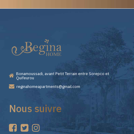
Elite
Casino
—
Bonamoussadi, avant Petit Terrain entre Sorepco et
Premiers
Quifeurou
reginahomeapartments@gmail.com
Pas
Nous suivre
sur