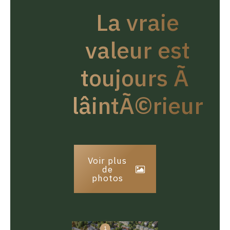
La vraie
valeur est
toujours Ã
lâintÃ©rieur
Voir plus
de
photos
1