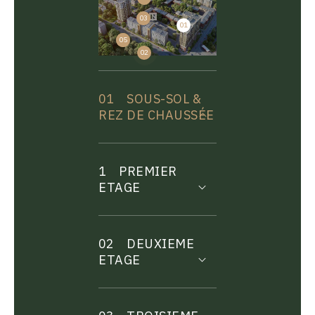
03
01
04
05
02
01
SOUS-SOL &
REZ DE CHAUSSÉE
1
PREMIER
ETAGE
02
DEUXIEME
ETAGE