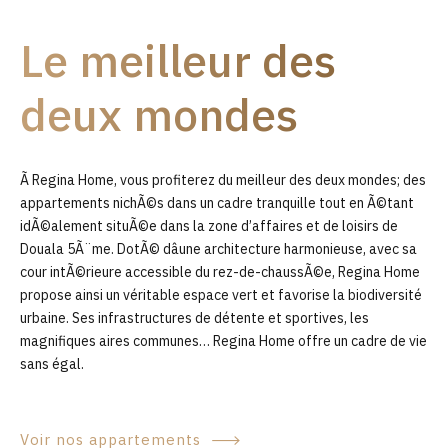
9
Le meilleur des
0
deux mondes
Ã Regina Home, vous profiterez du meilleur des deux mondes; des
appartements nichÃ©s dans un cadre tranquille tout en Ã©tant
idÃ©alement situÃ©e dans la zone d’affaires et de loisirs de
Douala 5Ã¨me. DotÃ© dâune architecture harmonieuse, avec sa
cour intÃ©rieure accessible du rez-de-chaussÃ©e, Regina Home
propose ainsi un véritable espace vert et favorise la biodiversité
urbaine. Ses infrastructures de détente et sportives, les
magnifiques aires communes… Regina Home offre un cadre de vie
sans égal.
Voir nos appartements