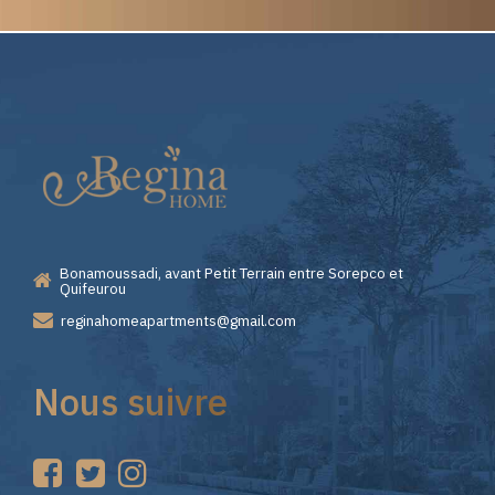
Elite
Pourquoi
Casino
Choisir
—
Lizaro
Bonamoussadi, avant Petit Terrain entre Sorepco et
Premiers
Casino
Quifeurou
reginahomeapartments@gmail.com
Pas
pour
Nous suivre
sur
vos