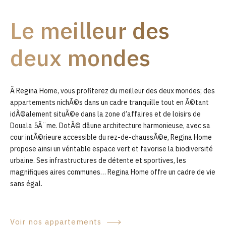
9
Le meilleur des
0
deux mondes
Ã Regina Home, vous profiterez du meilleur des deux mondes; des
appartements nichÃ©s dans un cadre tranquille tout en Ã©tant
idÃ©alement situÃ©e dans la zone d’affaires et de loisirs de
Douala 5Ã¨me. DotÃ© dâune architecture harmonieuse, avec sa
cour intÃ©rieure accessible du rez-de-chaussÃ©e, Regina Home
propose ainsi un véritable espace vert et favorise la biodiversité
urbaine. Ses infrastructures de détente et sportives, les
magnifiques aires communes… Regina Home offre un cadre de vie
sans égal.
Voir nos appartements