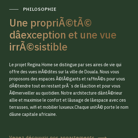
PHILOSOPHIE
Une propriÃ©tÃ©
dâexception et une vue
irrÃ©sistible
0
0
Le projet Regina Home se distingue par ses aires de vie qui
1
1
offre des vues inÃ©dites sur la ville de Douala. Nous vous
proposons des espaces Ã©lÃ©gants et raffinÃ©s pour vous
dÃ©tendre tout en restant prÃ¨s de lâaction et pour vous
2
2
Ã©merveiller au quotidien. Notre architecture dâintÃ©rieur
allie et maximise le confort et lâusage de lâespace avec ces
terrasses, wifi et mobilier luxueux.Chaque unitÃ© porte le nom
3
3
dâune capitale africaine.
Venez découvrir nos appartements