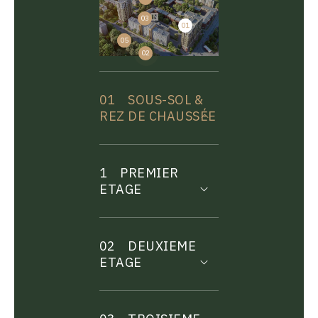
03
01
04
05
02
01
SOUS-SOL &
REZ DE CHAUSSÉE
1
PREMIER
ETAGE
02
DEUXIEME
ETAGE