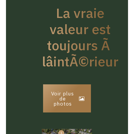
La vraie
valeur est
toujours Ã
lâintÃ©rieur
Voir plus
de
photos
1