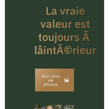
La vraie
valeur est
toujours Ã
lâintÃ©rieur
Voir plus
de
photos
1