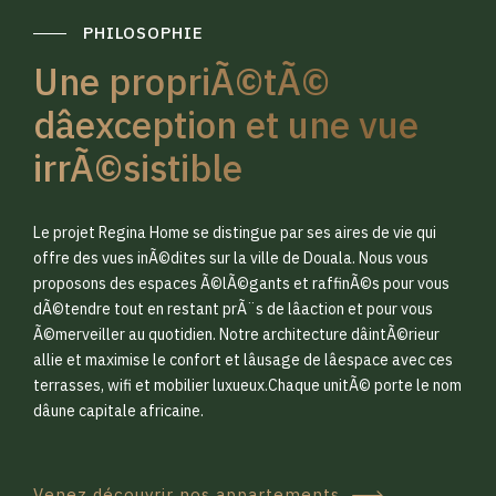
PHILOSOPHIE
Une propriÃ©tÃ©
dâexception et une vue
irrÃ©sistible
0
0
Le projet Regina Home se distingue par ses aires de vie qui
1
1
offre des vues inÃ©dites sur la ville de Douala. Nous vous
proposons des espaces Ã©lÃ©gants et raffinÃ©s pour vous
dÃ©tendre tout en restant prÃ¨s de lâaction et pour vous
2
2
Ã©merveiller au quotidien. Notre architecture dâintÃ©rieur
allie et maximise le confort et lâusage de lâespace avec ces
terrasses, wifi et mobilier luxueux.Chaque unitÃ© porte le nom
3
3
dâune capitale africaine.
Venez découvrir nos appartements