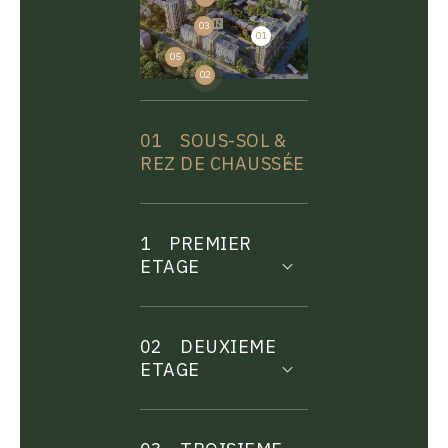
03
01
04
05
02
01
SOUS-SOL &
REZ DE CHAUSSÉE
1
PREMIER
ETAGE
02
DEUXIEME
ETAGE