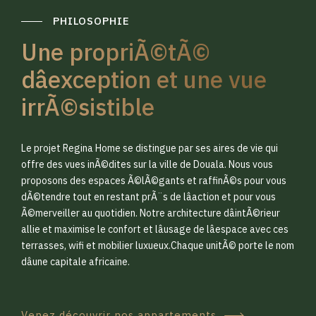
PHILOSOPHIE
Une propriÃ©tÃ©
dâexception et une vue
irrÃ©sistible
0
0
Le projet Regina Home se distingue par ses aires de vie qui
1
1
offre des vues inÃ©dites sur la ville de Douala. Nous vous
proposons des espaces Ã©lÃ©gants et raffinÃ©s pour vous
dÃ©tendre tout en restant prÃ¨s de lâaction et pour vous
2
2
Ã©merveiller au quotidien. Notre architecture dâintÃ©rieur
allie et maximise le confort et lâusage de lâespace avec ces
terrasses, wifi et mobilier luxueux.Chaque unitÃ© porte le nom
3
3
dâune capitale africaine.
Venez découvrir nos appartements