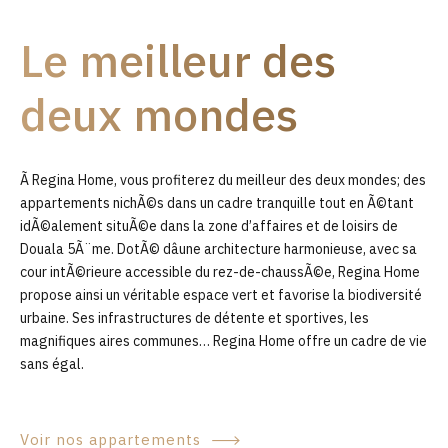
9
Le meilleur des
0
deux mondes
Ã Regina Home, vous profiterez du meilleur des deux mondes; des
appartements nichÃ©s dans un cadre tranquille tout en Ã©tant
idÃ©alement situÃ©e dans la zone d’affaires et de loisirs de
Douala 5Ã¨me. DotÃ© dâune architecture harmonieuse, avec sa
cour intÃ©rieure accessible du rez-de-chaussÃ©e, Regina Home
propose ainsi un véritable espace vert et favorise la biodiversité
urbaine. Ses infrastructures de détente et sportives, les
magnifiques aires communes… Regina Home offre un cadre de vie
sans égal.
Voir nos appartements