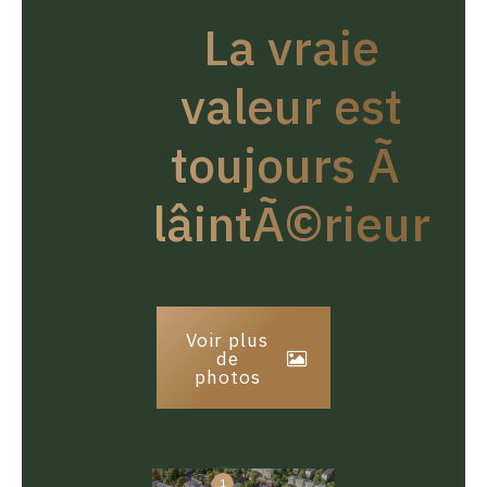
La vraie
valeur est
toujours Ã
lâintÃ©rieur
Voir plus
de
photos
1