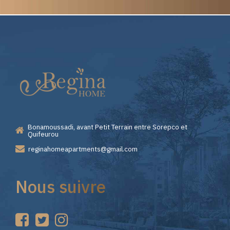
Elite
Pourquoi
Casino
Choisir
—
Lizaro
Bonamoussadi, avant Petit Terrain entre Sorepco et
Premiers
Casino
Quifeurou
reginahomeapartments@gmail.com
Pas
pour
Nous suivre
sur
vos