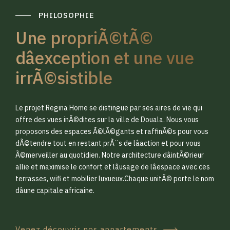
PHILOSOPHIE
Une propriÃ©tÃ©
dâexception et une vue
irrÃ©sistible
0
0
Le projet Regina Home se distingue par ses aires de vie qui
1
1
offre des vues inÃ©dites sur la ville de Douala. Nous vous
proposons des espaces Ã©lÃ©gants et raffinÃ©s pour vous
dÃ©tendre tout en restant prÃ¨s de lâaction et pour vous
2
2
Ã©merveiller au quotidien. Notre architecture dâintÃ©rieur
allie et maximise le confort et lâusage de lâespace avec ces
terrasses, wifi et mobilier luxueux.Chaque unitÃ© porte le nom
3
3
dâune capitale africaine.
Venez découvrir nos appartements