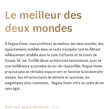
9
Le meilleur des
0
deux mondes
Ã Regina Home, vous profiterez du meilleur des deux mondes; des
appartements nichÃ©s dans un cadre tranquille tout en Ã©tant
idÃ©alement situÃ©e dans la zone d’affaires et de loisirs de
Douala 5Ã¨me. DotÃ© dâune architecture harmonieuse, avec sa
cour intÃ©rieure accessible du rez-de-chaussÃ©e, Regina Home
propose ainsi un véritable espace vert et favorise la biodiversité
urbaine. Ses infrastructures de détente et sportives, les
magnifiques aires communes… Regina Home offre un cadre de vie
sans égal.
Voir nos appartements