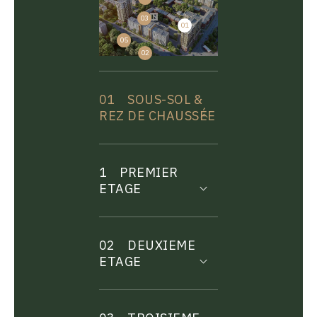
03
01
04
05
02
01
SOUS-SOL &
REZ DE CHAUSSÉE
1
PREMIER
ETAGE
02
DEUXIEME
ETAGE