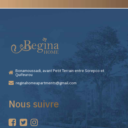
Elite
Pourquoi
Casino
Choisir
—
Lizaro
Bonamoussadi, avant Petit Terrain entre Sorepco et
Premiers
Casino
Quifeurou
reginahomeapartments@gmail.com
Pas
pour
Nous suivre
sur
vos