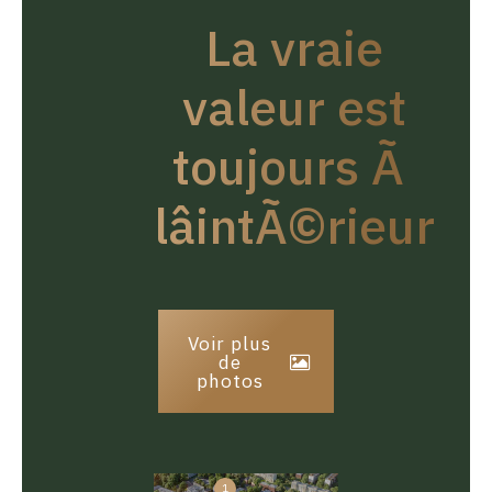
La vraie
valeur est
toujours Ã
lâintÃ©rieur
Voir plus
de
photos
1