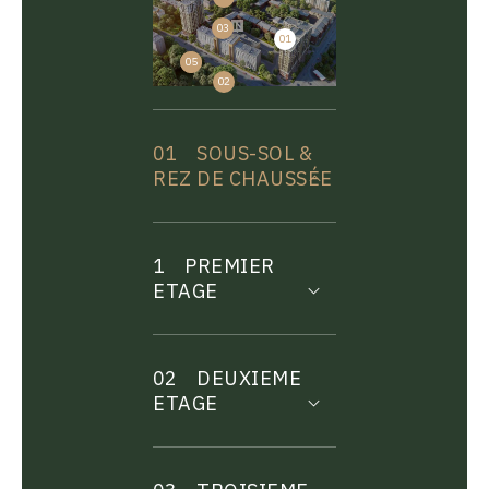
03
01
04
05
02
01
SOUS-SOL &
REZ DE CHAUSSÉE
1
PREMIER
ETAGE
02
DEUXIEME
ETAGE