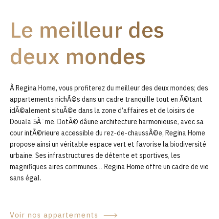
9
Le meilleur des
0
deux mondes
Ã Regina Home, vous profiterez du meilleur des deux mondes; des
appartements nichÃ©s dans un cadre tranquille tout en Ã©tant
idÃ©alement situÃ©e dans la zone d’affaires et de loisirs de
Douala 5Ã¨me. DotÃ© dâune architecture harmonieuse, avec sa
cour intÃ©rieure accessible du rez-de-chaussÃ©e, Regina Home
propose ainsi un véritable espace vert et favorise la biodiversité
urbaine. Ses infrastructures de détente et sportives, les
magnifiques aires communes… Regina Home offre un cadre de vie
sans égal.
Voir nos appartements