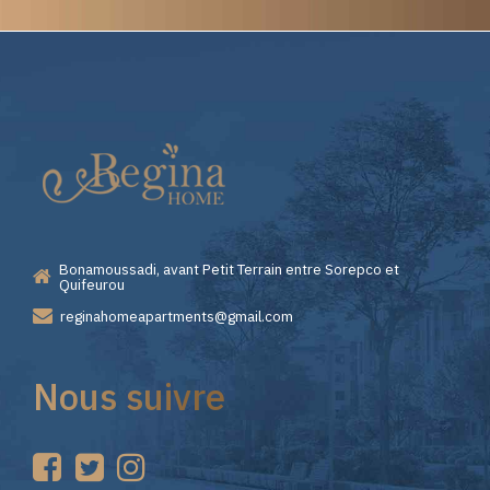
Elite
Casino
—
Bonamoussadi, avant Petit Terrain entre Sorepco et
Premiers
Quifeurou
reginahomeapartments@gmail.com
Pas
Nous suivre
sur