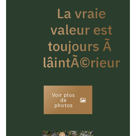
La vraie
valeur est
toujours Ã
lâintÃ©rieur
Voir plus
de
photos
1