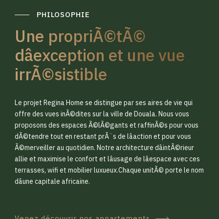
PHILOSOPHIE
Une propriÃ©tÃ©
dâexception et une vue
irrÃ©sistible
0
0
Le projet Regina Home se distingue par ses aires de vie qui
1
1
offre des vues inÃ©dites sur la ville de Douala. Nous vous
proposons des espaces Ã©lÃ©gants et raffinÃ©s pour vous
dÃ©tendre tout en restant prÃ¨s de lâaction et pour vous
2
2
Ã©merveiller au quotidien. Notre architecture dâintÃ©rieur
allie et maximise le confort et lâusage de lâespace avec ces
terrasses, wifi et mobilier luxueux.Chaque unitÃ© porte le nom
3
3
dâune capitale africaine.
Venez découvrir nos appartements